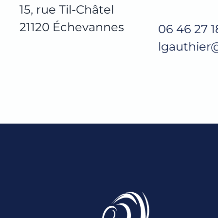
15, rue Til-Châtel
21120 Échevannes
06 46 27 1
lgauthier@