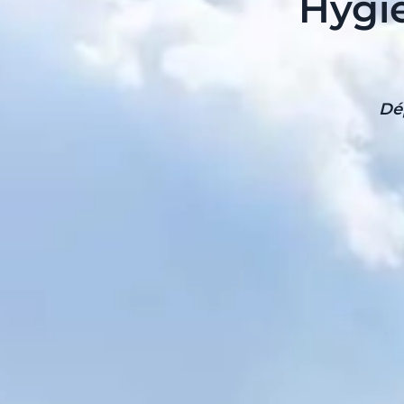
Hygi
Dé