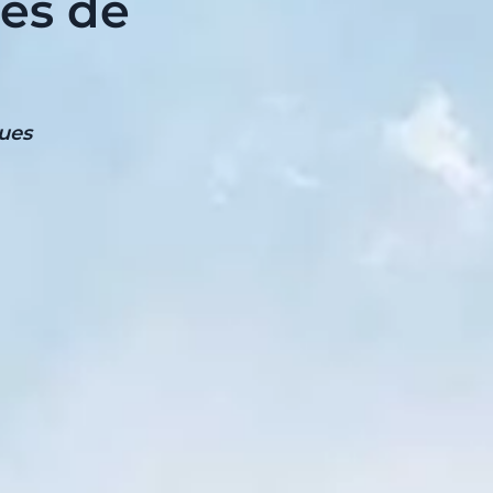
es de
ues